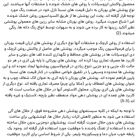
محصول واکنش ایزوسیانات با روغن های خشک شونده یا مشتقات آنها میباشند. این
نوع پوشش های یورتان به دلیل قیمت های نسبتا نازل خود در صنعت رنگ مورد
توجه قرار گرفته اند. پخت این پوشش ها از طریق اکسیداسیون روغن خشک شونده
غیر ا شباع صورت میگیرد. روغن های یورتان مشابه سایر رزین های معمولی پوششی
نظیر آلکید رزینها به کار برده می شوند و به سهولت توسط انواع رنگ دانه ها، رنگی
میشوند.(2)
استفاده از روغن کرچک و مشتقات آنها نوع دیگری از پوشش های ارزان قیمت یورتان
را برای فرمولاسیون رنگ موجب میگردد. پوشش های حاصل از واکنش روغن کرچک و
دی ایزوسیانات ها در پوشش های محافظ و نگهداری کننده کف های بتونی و سایر
کاربرد ها مصرف تجاری پیدا کرده اند. پوشش های یورتانی با پایه پلی اتری در هر دو
حالت تک جزیی و دو جزیی تنوع زیادی در فرمولاسیون پوششها ایجاد نموده اند و این
پوشش ها محدوده وسیعی را در تلفیق خواص مطلوب در کنار قیمت های نسبتا
پایین فراهم نموده اند. پوشش های یورتان با پایه اتری به عنوان لاک شفاف چوب و به
عنوان پوشش های انعطاف پذیر (مثلا برای چرم) مصرف تجاری یافته اند. نوع دیگری از
پوشش های پلی اتری یورتان، محلول الاستومر آنها در حلال های مناسب است که
کاربرد های عمده ای در پوشش دهی مواد منعطف نظیر پارچه، لاستیک و غیره یافته
اند.(3-5)
با توجه به اینکه در کلیه سیستمهای پوشش دهی مشروحه فوق، از حلال های آلی
استفاده می شود به منظور کاهش اثرات زیانبار حلال ها، کوششهایی برای ساخت
پوشش های بدون حلال صورت گرفته است. پوششهای دوجزیی بدون حلال ساخته
شده با استفاده از تفنگ پاشنده با موفقیت مورد استفاده قرار گرفته اند. وجود یک
رابطه خوب میان دما و ویسکوزیته پلیمر، یکی از شروط اساسی برای کاربرد موفقیت