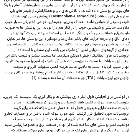
از زمان جنگ جهانی دوم اغاز شد و در آن زمان برای اولین بار هواپیماهای آلمانی با رنگ
های یورتانی پوشش داده شدند. با تلاش های بایر و همکارانش، از پلیمر های پلی
استر و پلی ایزوسیانات( Desmophen-Desmodure ) پوشش هایی تهیه شدکه
طیف وسیعی از خواص مانند انعطاف پذیری، چقرمگی، خواص الکتریکی بسیار خوب،
مقاومت سایشی و شیمیایی خوب را در کنار هم دارا بودند. این پوشش ها به صورت
وارنیشهای شفاف و بی رنگ و یا رنگی شده قابل استفاده بودند و پخت آنها نیز در
دمای اتاق و یا درجه حرارت های بالاتر امکان پذیر بود.ایراد این پوشش ها، در تمایل
آنها به زرد شدن در معرض نور بود.به اعتقاد برخی، این پدیده ناشی از اکسیداسیون
تعدادی از گروههای انتهایی آمین آروماتیک می باشد. این مشکل با استفاده از
ایزوسیانات های آلیفاتیک (خطی) مرتفع میگردد. اما سمیت بیشتر و قیمت بالاتر این
نوع از ایزوسیانات ها نسبت به ایزوسیانات های آروماتیک (حلقوی) محدودیت کاربرد
آنها را سبب گردیده است. به دلایلی مانند هزینه کمتر، سهولت کاربری و سرعت
مطلوب واکنش، تا قبل از سال 1962 میلادی، تقریبا تمام پوشش های یورتانی بر پایه
تولوئن دی ایزوسیانات ( TDI ) ویا مشتقات آن ساخته میشدند.(1)
در کوشش برای افزایش طول انبار داری پوشش ها و بکار گیری یک سیستم تک جزیی،
ایزوسیانات های بلوکه یا تغییر یافته توسط بایر و پترسن توسعه یافتند. از میان
ترکیبات متعدد دارای هیدروژن فعال که به عنوان عامل بلوکه کننده برای گروه
ایزوسیانات مورد تحقیق قرار گرفتند، تنها موارد بلوکه شده با فنل برای مصارف تجاری
مناسب شناخته شدند. امکان به کار گیری این مواد در دمای بالا موجب مصرف
موفقیت آمیز پوشش های ساخته شده از آنها در صنعت برق و خصوصا روکش سیم
گردید. نوع دیگری از پوشش های تک جزیی یورتان، روغن های یورتان هستند که