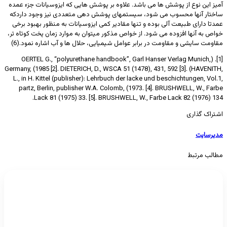
آمیز این نوع از پوشش ها می باشد. علاوه بر پوشش هایی که ایزوسیانات جزء عمده
ساختار آنها محسوب می شود، سیستمهای پوشش دهی متعددی نیز وجود داردکه
عمدتا دارای طبیعت آلی بوده و تنها مقادیر کمی ایزوسیانات به منظور بهبود برخی
خواص به آنها افزوده می شود. از خواص مذکور میتوان به موارد زمان پخت کوتاه تر،
مقاومت سایشی و مقاومت در برابر عوامل شیمیایی، حلال ها و آب اشاره نمود.(6)
[1]. (OERTEL G., “polyurethane handbook”, Garl Hanser Verlag Munich,
Germany, (1985 [2]. DIETERICH, D., WSCA 51 (1478), 431, 592 [3]. (HAVENITH,
L., in H. Kittel (publisher): Lehrbuch der lacke und beschichtungen, Vol.1,
partz, Berlin, publisher W.A. Colomb, (1973. [4]. BRUSHWELL, W., Farbe
Lack 81 (1975) 33. [5]. BRUSHWELL, W., Farbe Lack 82 (1976) 134.
اشتراک گذاری
مدیرسایت
مطالب مرتبط