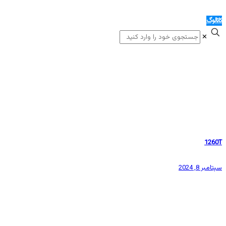
کاتالوگ
✕
1260T
سپتامبر 8, 2024