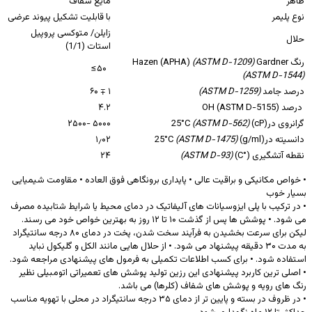
ظاهر
مایع شفاف
نوع پلیمر
با قابلیت تشکیل پیوند عرضی
زایلن/ متوکسی پروپیل
حلال
استات (1/1)
رنگ Hazen (APHA)
Gardner
(ASTM D-1209)
۵۰≥
(ASTM D-1544)
درصد جامد
(ASTM D-1259)
۱ ∓ ۶۰
درصد OH (ASTM D-5155)
۴.۲
گرانروی در(cP) 25°C
(ASTM D-562)
۵۰۰۰ -۲۵۰۰
دانسیته در(g/ml) 25°C
(ASTM D-1475)
۱٫۰۲
نقطه آتشگیری (°C)
(ASTM D-93)
۲۴
• خواص مکانیکی و براقیت عالی • پایداری برونگاهی فوق العاده • مقاومت شیمیایی
بسیار خوب
• در ترکیب با پلی ایزوسیانات های آلیفاتیک در دمای محیط یا شرایط شتابیده مصرف
می شود. • پوشش ها پس از گذشت ۱۰ تا ۱۲ روز به بهترین خواص خود می رسند.
لیکن برای سرعت بخشیدن به فرآیند سخت شدن، پخت در دمای ۸۰ درجه سانتیگراد
به مدت ۳۰ دقیقه پیشنهاد می شود. • از حلال هایی مانند الکل و گلیکول نباید
استفاده شود. • برای کسب اطلاعات تکمیلی به فرمول های پیشنهادی مراجعه شود.
• اصلی ترین کاربرد پیشنهادی این رزین تولید پوشش های تعمیراتی اتومبیلی نظیر
رنگ های رویه و پوشش های شفاف (کلرها) می باشد.
• در ظروف در بسته و پایین تر از دمای ۳۵ درجه سانتیگراد در محلی با تهویه مناسب